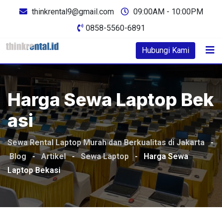
Skip
thinkrental9@gmail.com
09:00AM - 10:00PM
to
0858-5560-6891
content
Hubungi Kami
Harga Sewa Laptop Bek
Asi
Sewa Rental Laptop Murah dan Berkualitas di Jakarta
-
Blog
-
Artikel
-
Sewa Laptop
-
Harga Sewa
Laptop Bekasi