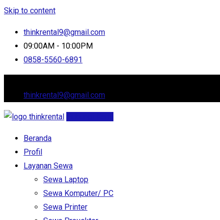
Skip to content
thinkrental9@gmail.com
09:00AM - 10:00PM
0858-5560-6891
Jl. Cluster Arana, Setia Asih, Tarumajaya
thinkrental9@gmail.com
Hubungi Kami
Beranda
Profil
Layanan Sewa
Sewa Laptop
Sewa Komputer/ PC
Sewa Printer