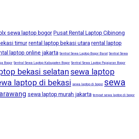
olx sewa laptop bogor
Pusat Rental Laptop Cibinong
bekasi timur
rental laptop bekasi utara
rental laptop
ntal laptop online jakarta
Sentral Sewa Laptop Bogor Barat
Sentral Sewa
ga Bogor
Sentral Sewa Laptop Kabupaten Bogor
Sentral Sewa Laptop Pajajaran Bogor
ptop bekasi selatan
sewa laptop
sewa
ewa laptop di bekasi
sewa laptop di bogor
karawang
sewa laptop murah jakarta
tempat sewa laptop di bogor