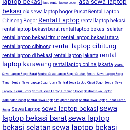
laptop bekasi
jasa sewa laptop
jasa rental laptop bogor
bekasi
olx sewa laptop bogor
Pusat Rental Laptop
Rental Laptop
Cibinong Bogor
rental laptop bekasi
rental laptop bekasi barat
rental laptop bekasi selatan
rental laptop bekasi timur
rental laptop bekasi utara
rental laptop cibitung
rental laptop cibinong
rental
rental laptop di bekasi
rental laptop jakarta
laptop karawang
rental laptop online jakarta
Sentral
Sewa Laptop Bogor Barat
Sentral Sewa Laptop Bogor Selatan
Sentral Sewa Laptop Bogor
Timur
Sentral Sewa Laptop Bogor Utara
Sentral Sewa Laptop Ciawi Bogor
Sentral Sewa
Laptop Cijeruk Bogor
Sentral Sewa Laptop Dramaga Bogor
Sentral Sewa Laptop
Kabupaten Bogor
Sentral Sewa Laptop Pajajaran Bogor
Sentral Sewa Laptop Tanah Sareal
sewa
sewa laptop bekasi
Sewa Laptop
Bogor
laptop bekasi barat
sewa laptop
bekasi selatan
sewa laptop bekasi