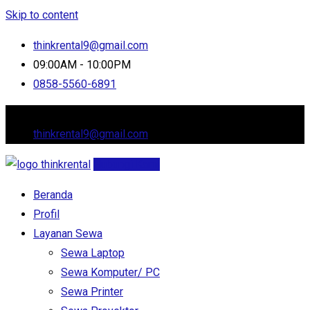
Skip to content
thinkrental9@gmail.com
09:00AM - 10:00PM
0858-5560-6891
Jl. Cluster Arana, Setia Asih, Tarumajaya
thinkrental9@gmail.com
Hubungi Kami
Beranda
Profil
Layanan Sewa
Sewa Laptop
Sewa Komputer/ PC
Sewa Printer