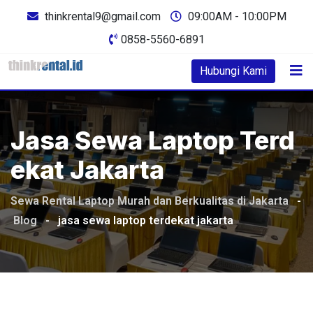
Skip
thinkrental9@gmail.com
09:00AM - 10:00PM
to
0858-5560-6891
content
Hubungi Kami
Jasa Sewa Laptop Terd
Ekat Jakarta
Sewa Rental Laptop Murah dan Berkualitas di Jakarta
-
Blog
-
jasa sewa laptop terdekat jakarta