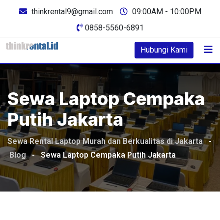
Skip
thinkrental9@gmail.com
09:00AM - 10:00PM
to
0858-5560-6891
content
Hubungi Kami
Sewa Laptop Cempaka
Putih Jakarta
Sewa Rental Laptop Murah dan Berkualitas di Jakarta
-
Blog
-
Sewa Laptop Cempaka Putih Jakarta