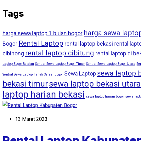
Tags
harga sewa lapto
harga sewa laptop 1 bulan bogor
Rental Laptop
Bogor
rental laptop bekasi
rental lapt
rental laptop cibitung
cibinong
rental laptop di be
Laptop Bogor Selatan
Sentral Sewa Laptop Bogor Timur
Sentral Sewa Laptop Bogor Utara
Se
sewa laptop 
Sewa Laptop
Sentral Sewa Laptop Tanah Sareal Bogor
bekasi timur
sewa laptop bekasi utara
laptop harian bekasi
sewa laptop harian bogor
sewa lapto
13 Maret 2023
Rental Laptop Kabupate