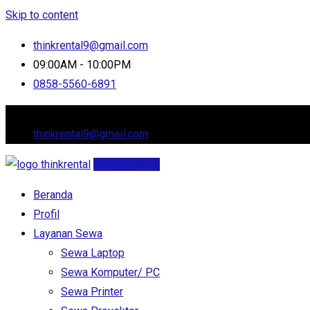
Skip to content
thinkrental9@gmail.com
09:00AM - 10:00PM
0858-5560-6891
Jl. Cluster Arana, Setia Asih, Tarumajaya
thinkrental9@gmail.com
Hubungi Kami
Beranda
Profil
Layanan Sewa
Sewa Laptop
Sewa Komputer/ PC
Sewa Printer