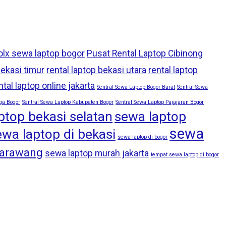
olx sewa laptop bogor
Pusat Rental Laptop Cibinong
bekasi timur
rental laptop bekasi utara
rental laptop
ntal laptop online jakarta
Sentral Sewa Laptop Bogor Barat
Sentral Sewa
ga Bogor
Sentral Sewa Laptop Kabupaten Bogor
Sentral Sewa Laptop Pajajaran Bogor
ptop bekasi selatan
sewa laptop
sewa
ewa laptop di bekasi
sewa laptop di bogor
karawang
sewa laptop murah jakarta
tempat sewa laptop di bogor